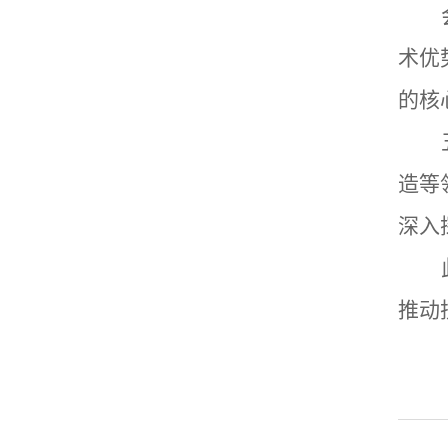
术优
的
核
造等
深入
推动